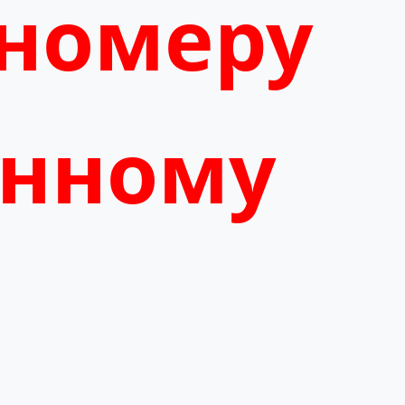
 номеру
анному