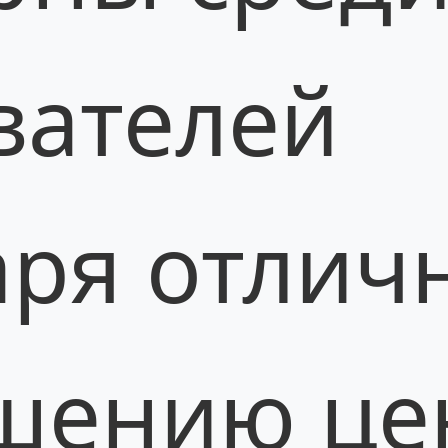
вателей
аря отлич
шению це