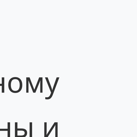
ному
ны и