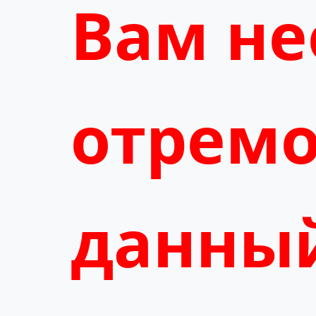
Вам н
отремо
данный