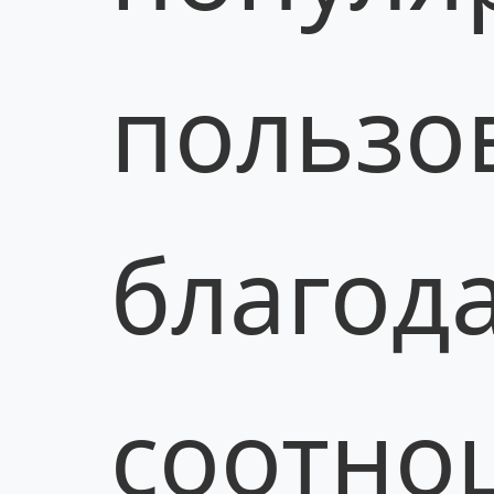
пользо
благод
соотно