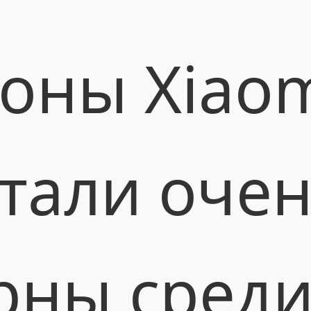
оны Xiao
стали оче
рны сред