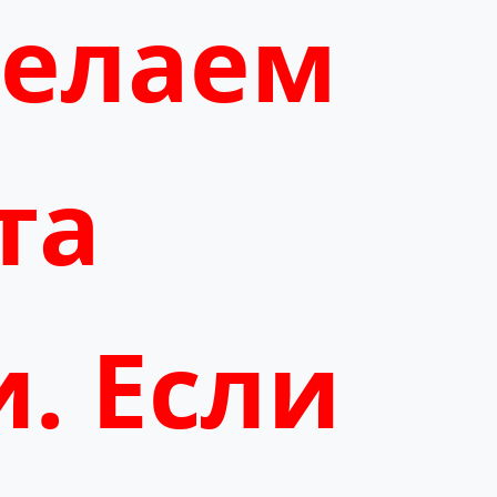
делаем
та
и. Если