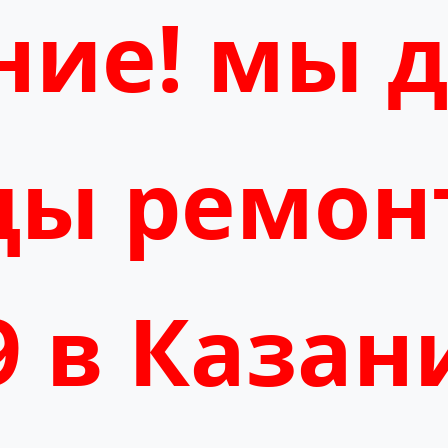
ие! мы 
ды ремон
9 в Казан