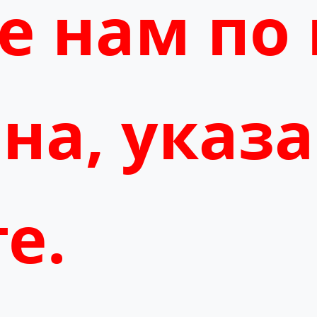
е нам по
на, указ
е.