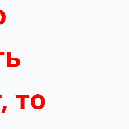
о
ть
, то