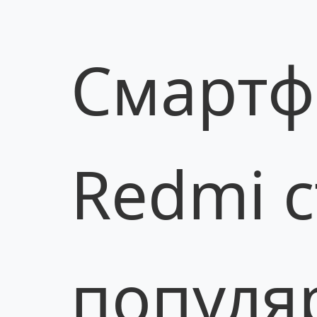
Смартф
Redmi 
популя