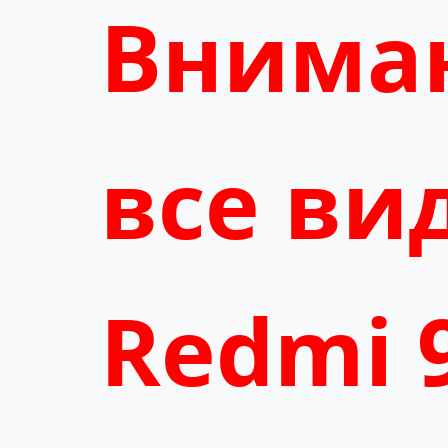
Вниман
все ви
Redmi 